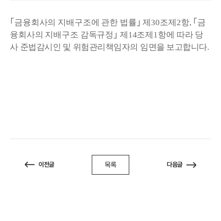
｢
금융회사의 지배구조에 관한 법률
｣
제
30
조제
2
항
,
｢
금
융회사의 지배구조 감독규정
｣
제
14
조제
1
항
에 따라 당
사
준법감시인 및
위험관리책임자의
임면을 보고합니다
.
목록
이전글
다음글